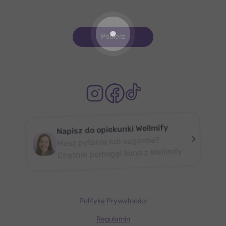
Pobierz
Napisz do opiekunki Wellmify
Masz pytania lub sugestie?
Chętnie pomogę! Ilona z Wellmify
Polityka Prywatności
Regulamin