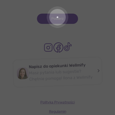
Pobierz
Napisz do opiekunki Wellmify
Masz pytania lub sugestie?
Chętnie pomogę! Ilona z Wellmify
Polityka Prywatności
Regulamin