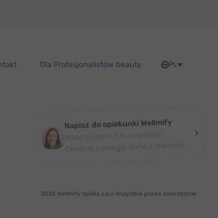
ntakt
Dla Profesjonalistów beauty
PL
Napisz do opiekunki Wellmify
Masz pytania lub sugestie?
Chętnie pomogę! Ilona z Wellmify
2026 Wellmify spółka z.o.o Wszystkie prawa zastrzeżone