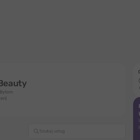
 Beauty
 Bytom
cen)