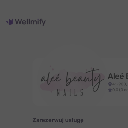
Aleé
41-900,
0,0 (0 o
Zarezerwuj usługę