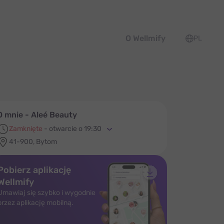
O Wellmify
PL
O mnie - Aleé Beauty
Zamknięte
-
otwarcie o 19:30
41-900, Bytom
Pobierz aplikację
Wellmify
Umawiaj się szybko i wygodnie
przez aplikację mobilną.