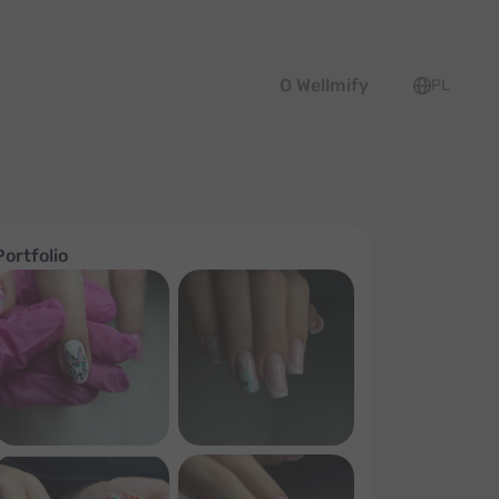
O Wellmify
PL
Portfolio