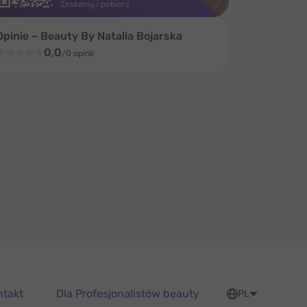
Zeskanuj i pobierz
Opinie – Beauty By Natalia Bojarska
0,0
/0 opinii
ntakt
Dla Profesjonalistów beauty
PL