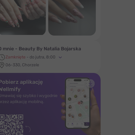
Więcej…
O mnie - Beauty By Natalia Bojarska
Zamknięte
-
do jutra, 8:00
06-330, Chorzele
Pobierz aplikację
Wellmify
Umawiaj się szybko i wygodnie
przez aplikację mobilną.