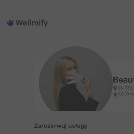
Beaut
06-330,
0,0 (0 o
Zarezerwuj usługę