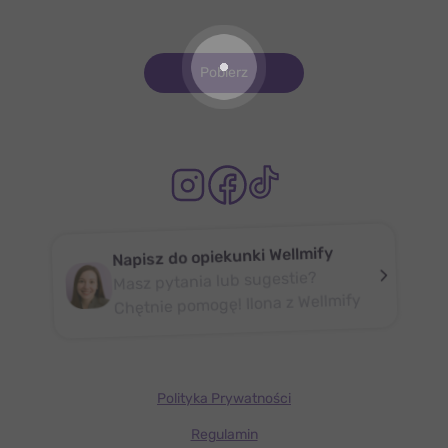
Pobierz
Napisz do opiekunki Wellmify
Masz pytania lub sugestie?
Chętnie pomogę! Ilona z Wellmify
Polityka Prywatności
Regulamin