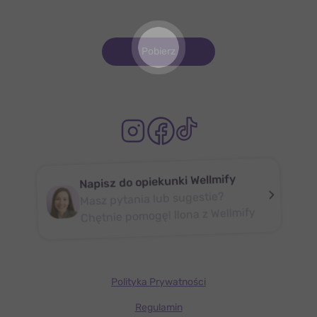
Pobierz
Napisz do opiekunki Wellmify
Masz pytania lub sugestie?
Chętnie pomogę! Ilona z Wellmify
Polityka Prywatności
Regulamin