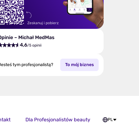
Zeskanuj i pobierz
Opinie – Michał MedMas
4,6
/5 opinii
Jesteś tym profesjonalistą?
To mój biznes
ntakt
Dla Profesjonalistów beauty
PL