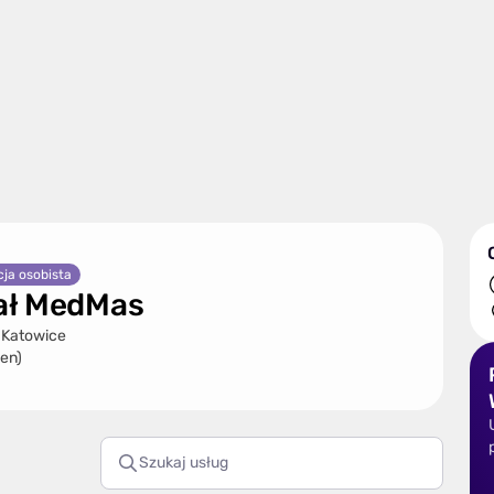
ja osobista
ał MedMas
 Katowice
cen)