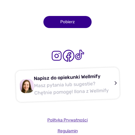
Pobierz
Napisz do opiekunki Wellmify
Masz pytania lub sugestie?
Chętnie pomogę! Ilona z Wellmify
Polityka Prywatności
Regulamin