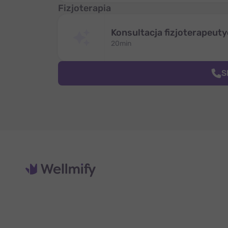
Fizjoterapia
Konsultacja fizjoterapeut
20min
S