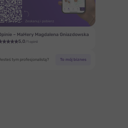
Zeskanuj i pobierz
Opinie – MaHery Magdalena Gniazdowska
5,0
/1 opinii
Jesteś tym profesjonalistą?
To mój biznes