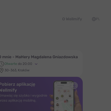
O Wellmify
PL
O mnie - MaHery Magdalena Gniazdowska
Otwarte
do 20:00
30-363, Kraków
Pobierz aplikację
Wellmify
Umawiaj się szybko i wygodnie
przez aplikację mobilną.