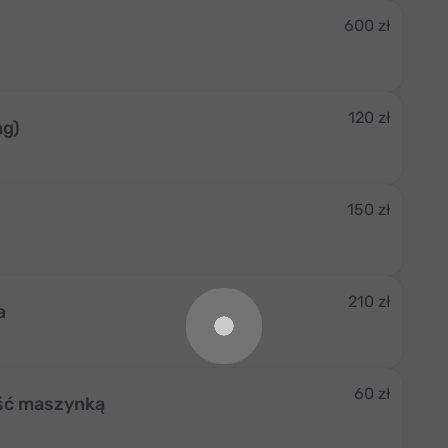
600 zł
120 zł
ng)
150 zł
210 zł
a
60 zł
ość maszynką