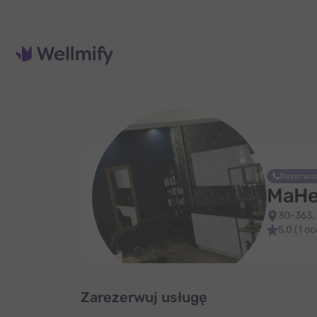
Rezerwac
MaHe
30-363,
5,0 (1 o
Zarezerwuj usługę