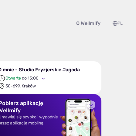
O Wellmify
PL
O mnie - Studio Fryzjerskie Jagoda
Otwarte
do 15:00
30-699, Kraków
Pobierz aplikację
Wellmify
Umawiaj się szybko i wygodnie
przez aplikację mobilną.