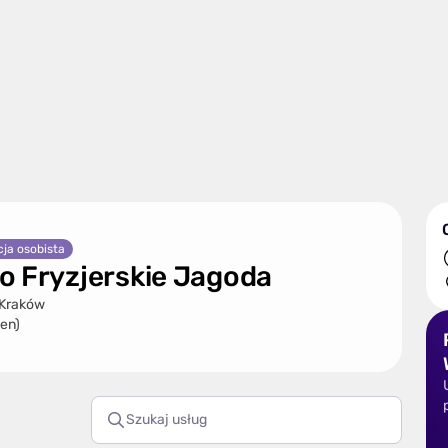
ja osobista
o Fryzjerskie Jagoda
 Kraków
cen)