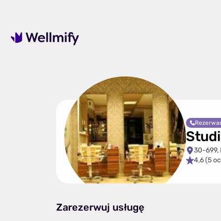
Rezerwac
Studi
30-699,
4,6 (5 o
Zarezerwuj usługę