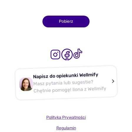
Pobierz
Napisz do opiekunki Wellmify
Masz pytania lub sugestie?
Chętnie pomogę! Ilona z Wellmify
Polityka Prywatności
Regulamin