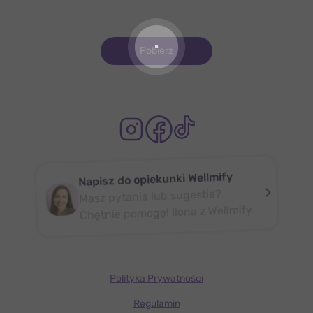
Pobierz
Napisz do opiekunki Wellmify
Masz pytania lub sugestie?
Chętnie pomogę! Ilona z Wellmify
Polityka Prywatności
Regulamin