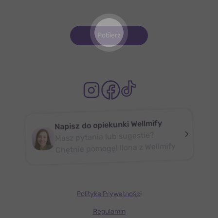
Pobierz
Napisz do opiekunki Wellmify
Masz pytania lub sugestie?
Chętnie pomogę! Ilona z Wellmify
Polityka Prywatności
Regulamin