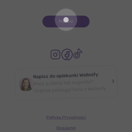
Pobierz
Napisz do opiekunki Wellmify
Masz pytania lub sugestie?
Chętnie pomogę! Ilona z Wellmify
Polityka Prywatności
Regulamin