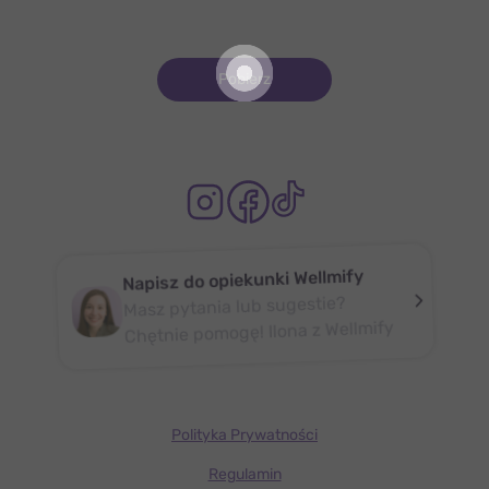
Pobierz
Napisz do opiekunki Wellmify
Masz pytania lub sugestie?
Chętnie pomogę! Ilona z Wellmify
Polityka Prywatności
Regulamin