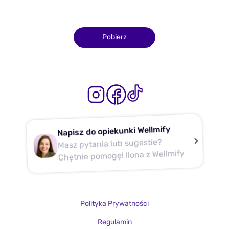
Pobierz
Napisz do opiekunki Wellmify
Masz pytania lub sugestie?
Chętnie pomogę! Ilona z Wellmify
Polityka Prywatności
Regulamin