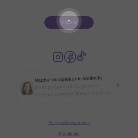
Pobierz
Napisz do opiekunki Wellmify
Masz pytania lub sugestie?
Chętnie pomogę! Ilona z Wellmify
Polityka Prywatności
Regulamin