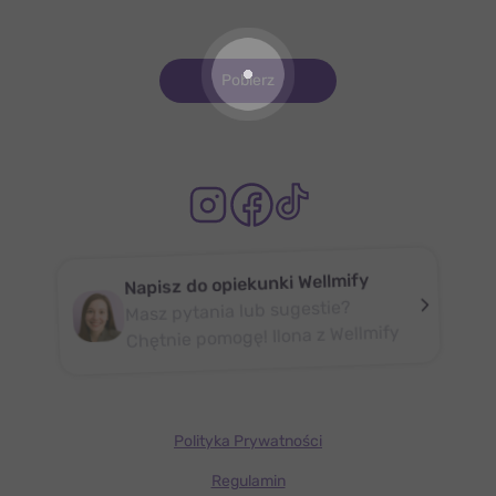
Pobierz
Napisz do opiekunki Wellmify
Masz pytania lub sugestie?
Chętnie pomogę! Ilona z Wellmify
Polityka Prywatności
Regulamin