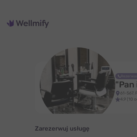
Rezerwac
"Pan 
61-567,
4,9 (10 
Zarezerwuj usługę