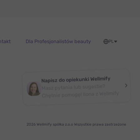
ntakt
Dla Profesjonalistów beauty
PL
Napisz do opiekunki Wellmify
Masz pytania lub sugestie?
Chętnie pomogę! Ilona z Wellmify
2026 Wellmify spółka z.o.o Wszystkie prawa zastrzeżone