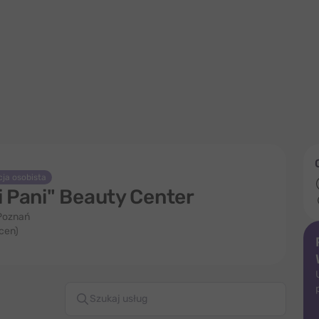
ja osobista
i Pani" Beauty Center
 Poznań
ocen)