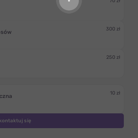
70 zł
300 zł
łosów
250 zł
10 zł
yczna
kontaktuj się