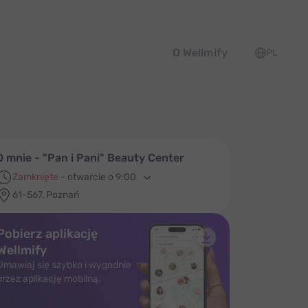
O Wellmify
PL
O mnie - "Pan i Pani" Beauty Center
Zamknięte
-
otwarcie o 9:00
61-567, Poznań
Pobierz aplikację
Wellmify
Umawiaj się szybko i wygodnie
przez aplikację mobilną.