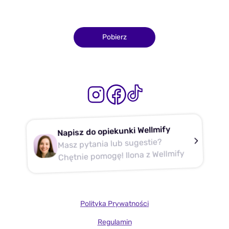
Pobierz
Napisz do opiekunki Wellmify
Masz pytania lub sugestie?
Chętnie pomogę! Ilona z Wellmify
Polityka Prywatności
Regulamin