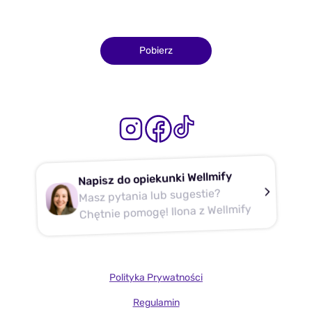
Pobierz
Napisz do opiekunki Wellmify
Masz pytania lub sugestie?
Chętnie pomogę! Ilona z Wellmify
Polityka Prywatności
Regulamin