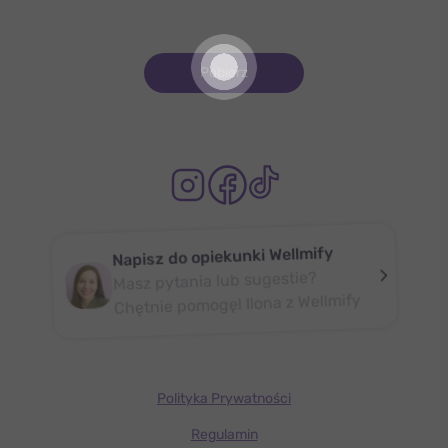
Pobierz
Napisz do opiekunki Wellmify
Masz pytania lub sugestie?
Chętnie pomogę! Ilona z Wellmify
Polityka Prywatności
Regulamin