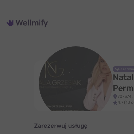
Rezerwac
Natal
Perma
70-374,
4,7 (10 
Zarezerwuj usługę