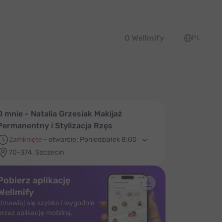
O Wellmify
PL
O mnie - Natalia Grzesiak Makijaż
Permanentny i Stylizacja Rzęs
Zamknięte
-
otwarcie: Poniedziałek 8:00
70-374, Szczecin
Pobierz aplikację
Wellmify
Umawiaj się szybko i wygodnie
przez aplikację mobilną.