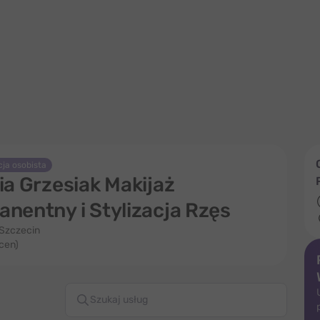
ja osobista
ia Grzesiak Makijaż
nentny i Stylizacja Rzęs
 Szczecin
ocen)