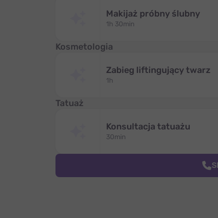
Makijaż próbny ślubny
1h 30min
Kosmetologia
Zabieg liftingujący twarz
1h
Tatuaż
Konsultacja tatuażu
30min
S