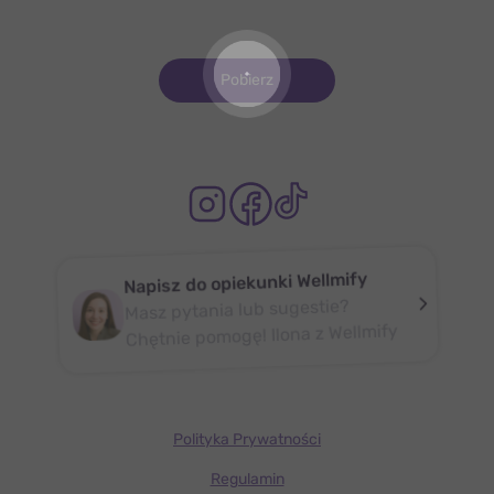
Pobierz
Napisz do opiekunki Wellmify
Masz pytania lub sugestie?
Chętnie pomogę! Ilona z Wellmify
Polityka Prywatności
Regulamin