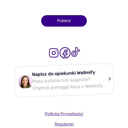
Pobierz
Napisz do opiekunki Wellmify
Masz pytania lub sugestie?
Chętnie pomogę! Ilona z Wellmify
Polityka Prywatności
Regulamin