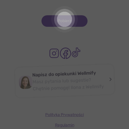
Pobierz
Napisz do opiekunki Wellmify
Masz pytania lub sugestie?
Chętnie pomogę! Ilona z Wellmify
Polityka Prywatności
Regulamin