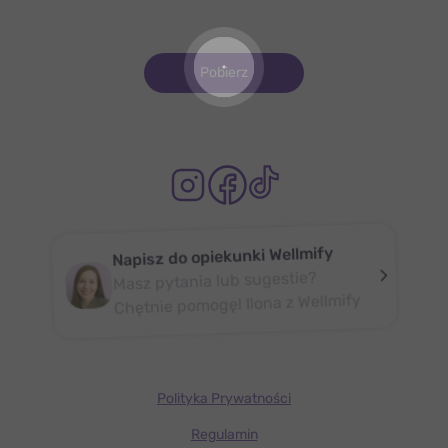
Pobierz
Napisz do opiekunki Wellmify
Masz pytania lub sugestie?
Chętnie pomogę! Ilona z Wellmify
Polityka Prywatności
Regulamin