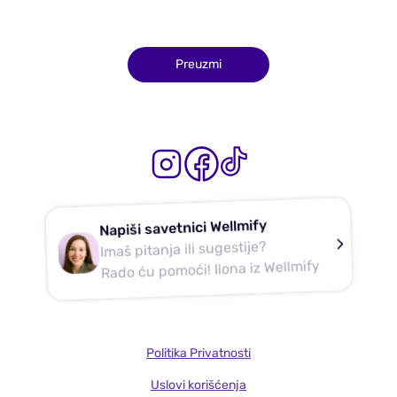
Preuzmi
Napiši savetnici Wellmify
Imaš pitanja ili sugestije?
Rado ću pomoći! Ilona iz Wellmify
Politika Privatnosti
Uslovi korišćenja