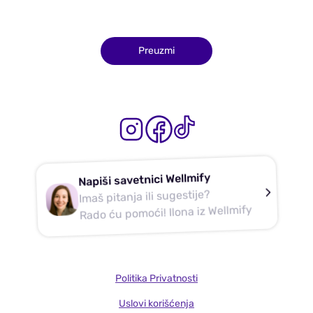
Preuzmi
Napiši savetnici Wellmify
Imaš pitanja ili sugestije?
Rado ću pomoći! Ilona iz Wellmify
Politika Privatnosti
Uslovi korišćenja