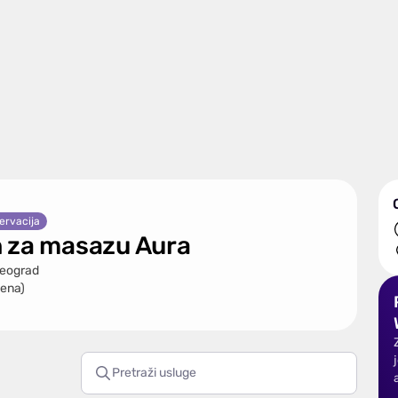
ervacija
n za masazu Aura
Beograd
cena)