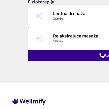
Fizioterapija
Limfna drenaža
30min
Relaksirajuća masaža
50min
Ko