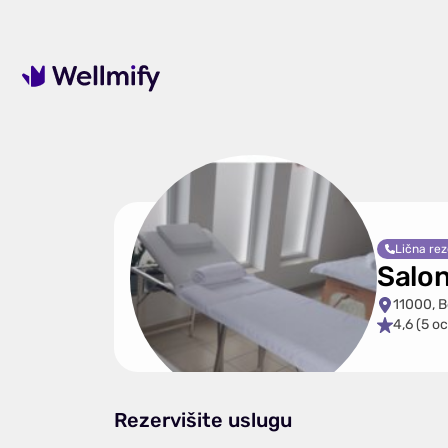
Lična rez
Salo
11000, 
4,6 (5 o
Rezervišite uslugu