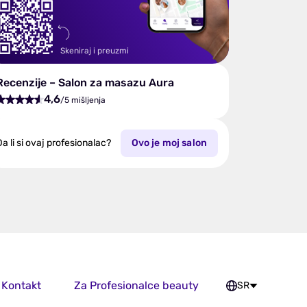
Skeniraj i preuzmi
Recenzije – Salon za masazu Aura
4,6
/5 mišljenja
a li si ovaj profesionalac?
Ovo je moj salon
Kontakt
Za Profesionalce beauty
SR