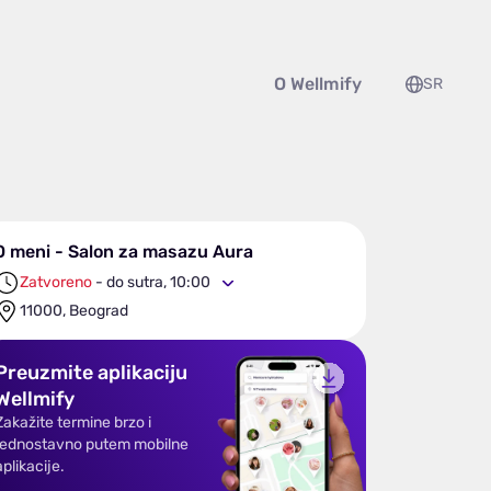
O Wellmify
SR
O meni - Salon za masazu Aura
Zatvoreno
-
do sutra, 10:00
11000, Beograd
Preuzmite aplikaciju
Wellmify
Zakažite termine brzo i
jednostavno putem mobilne
aplikacije.