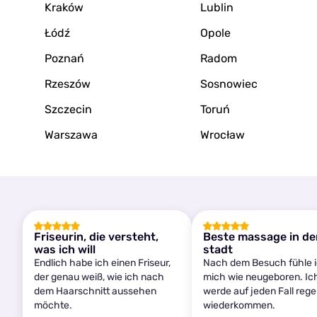
Kraków
Lublin
Łódź
Opole
Poznań
Radom
Rzeszów
Sosnowiec
Szczecin
Toruń
Warszawa
Wrocław
Friseurin, die versteht,
Beste massage in de
was ich will
stadt
Endlich habe ich einen Friseur,
Nach dem Besuch fühle 
der genau weiß, wie ich nach
mich wie neugeboren. Ic
dem Haarschnitt aussehen
werde auf jeden Fall reg
möchte.
wiederkommen.